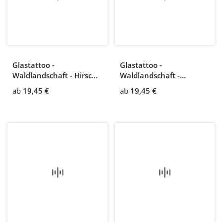
Glastattoo -
Glastattoo -
Waldlandschaft - Hirsch
Waldlandschaft -
und Reh im Wald
Waldlichtung mit einem
ab
19,45 €
ab
19,45 €
Bach und vier Vögeln