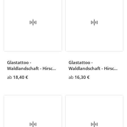
Glastattoo -
Glastattoo -
Waldlandschaft - Hirsch
Waldlandschaft - Hirsch
im Wald
und Reh auf einer
ab
18,40 €
ab
16,30 €
Lichtung