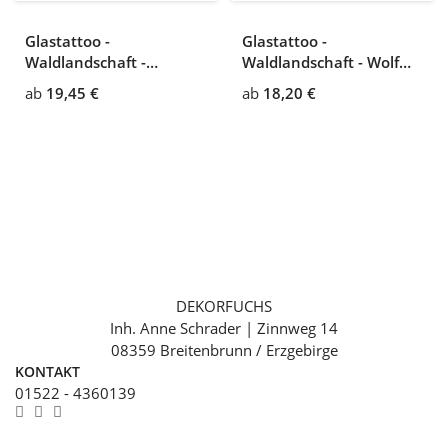
Glastattoo -
Glastattoo -
Waldlandschaft -
Waldlandschaft - Wolf
Waldlichtung mit einem
streift durch den Wald
ab
19,45 €
ab
18,20 €
Bach und zwei
Eichhörnchen
DEKORFUCHS
Inh. Anne Schrader | Zinnweg 14
08359 Breitenbrunn / Erzgebirge
KONTAKT
01522 - 4360139