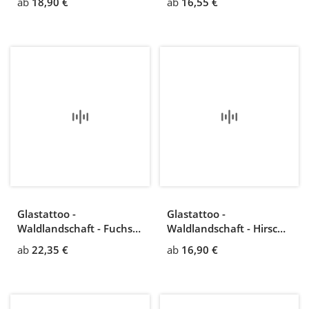
ab
18,90 €
ab
16,55 €
Glastattoo -
Glastattoo -
Waldlandschaft - Fuchs
Waldlandschaft - Hirsch
blickt in die Ferne
blickt in die Ferne
ab
22,35 €
ab
16,90 €