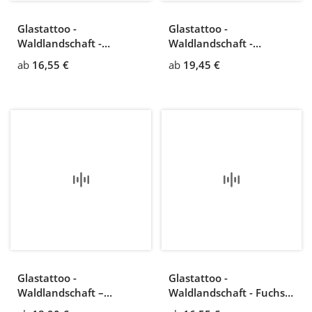
Glastattoo -
Glastattoo -
Waldlandschaft -
Waldlandschaft -
anmutiger Hirsch
Rotwildgruppe am
ab
16,55 €
ab
19,45 €
Waldrand
Glastattoo -
Glastattoo -
Waldlandschaft –
Waldlandschaft - Fuchs
Rotwildgruppe
beobachtet zwei Hasen