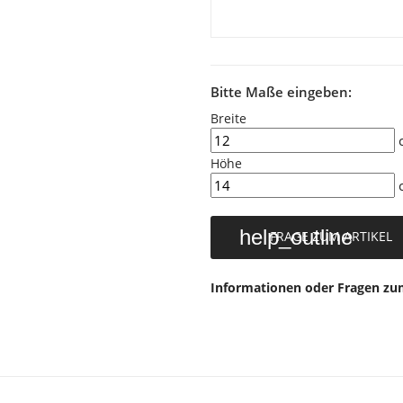
Bitte Maße eingeben:
Breite
Höhe
help_outline
FRAGE ZUM ARTIKEL
Informationen oder Fragen zum