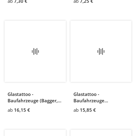
ab
7,30 €
ab
7,25 €
Glastattoo -
Glastattoo -
Baufahrzeuge (Bagger,
Baufahrzeuge
LKW und Fahrmischer)
(Laderaube, Bagger, LKW
ab
16,15 €
ab
15,85 €
und Fahrmischer)