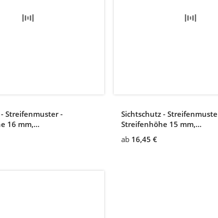
 - Streifenmuster -
Sichtschutz - Streifenmuster
he 16 mm,
Streifenhöhe 15 mm,
bstand 4 mm
Zwischenabstand 10 mm
ab
16,45 €