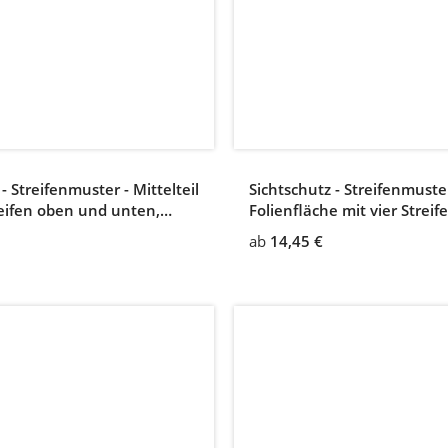
- Streifenmuster - Mittelteil
Sichtschutz - Streifenmuster
reifen oben und unten,
Folienfläche mit vier Strei
he 4 mm, Zwischenabstand
ab
14,45 €