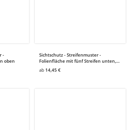
 -
Sichtschutz - Streifenmuster -
fen oben
Folienfläche mit fünf Streifen unten,
Streifenhöhe 4 mm, Zwischenabstand
ab
14,45 €
4 mm