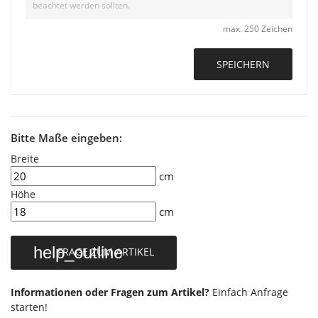
max. 250 Zeichen
SPEICHERN
Bitte Maße eingeben:
Breite
cm
Höhe
cm
help_outline
FRAGE ZUM ARTIKEL
Informationen oder Fragen zum Artikel?
Einfach Anfrage
starten!