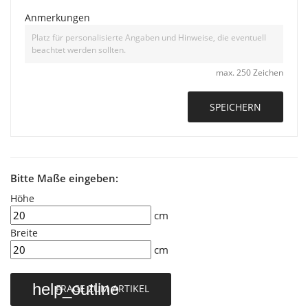
Anmerkungen
max. 250 Zeichen
SPEICHERN
Bitte Maße eingeben:
Höhe
cm
Breite
cm
help_outline
FRAGE ZUM ARTIKEL