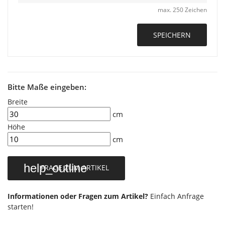
max. 250 Zeichen
SPEICHERN
Bitte Maße eingeben:
Breite
cm
Höhe
cm
help_outline
FRAGE ZUM ARTIKEL
Informationen oder Fragen zum Artikel?
Einfach Anfrage
starten!