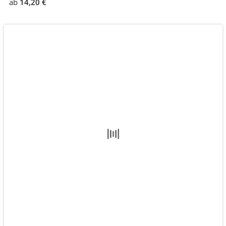
ab
14,20 €