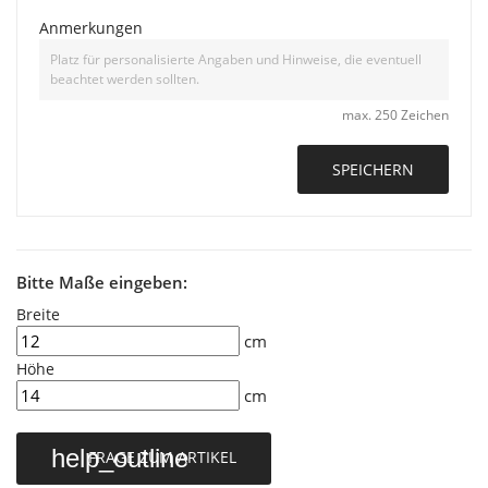
Anmerkungen
max. 250 Zeichen
SPEICHERN
Bitte Maße eingeben:
Breite
cm
Höhe
cm
help_outline
FRAGE ZUM ARTIKEL